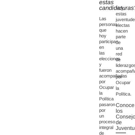
estas
candidaturas
Hoy,
estas
Las
juventude
personas
electas
que
hacen
hoy
parte
participan
de
en
una
las
red
elecciones
de
y
liderazgo
fueron
acompañ
acompañadas
por
por
Ocupar
Ocupar
la
la
Política.
Política
pasaron
Conoce
por
los
un
Consej
proceso
de
integral
Juventu
de