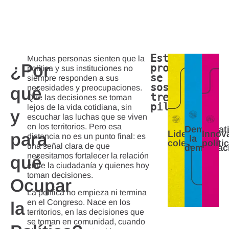
Impulsamos
liderazgos
Este
colectivos
Abrimos
Muchas personas sienten que la
Buscamos
¿Por
proyecto
oportunidades
que
política y sus instituciones no
transformar
se
trascienden
para
siempre responden a sus
la
sostiene
el
que
qué
necesidades y preocupaciones.
participación
tres
modelo
liderazgos
Que las decisiones se toman
mediante
pilares:
políticos
de
lejos de la vida cotidiana, sin
y
enfoques
liderazgo
accedan
escuchar las luchas que se viven
replicables,
heróico,
a
en los territorios. Pero esa
Democrati
descentralizados
Liderazgo
Innov
para
formación
a
distancia no es un punto final: es
la
y
colectivo
políti
través
y
una señal clara de que
democrac
basados
herramientas
de
necesitamos fortalecer la relación
qué
en
la
que
entre la ciudadanía y quienes hoy
tecnología,
colaboración,
fortalezcan
toman decisiones.
experimentación
Ocupar
la
su
e
La política no empieza ni termina
adaptabilidad
participación
iteración.
en el Congreso. Nace en los
la
electoral.
y
territorios, en las decisiones que
la
se toman en comunidad, cuando
transparencia.