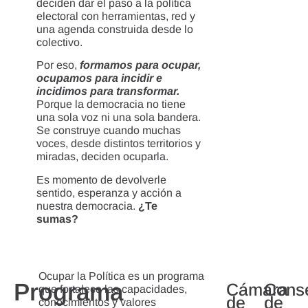
deciden dar el paso a la política
electoral con herramientas, red y
una agenda construida desde lo
colectivo.
Por eso,
formamos para ocupar,
ocupamos para incidir e
incidimos para transformar.
Porque la democracia no tiene
una sola voz ni una sola bandera.
Se construye cuando muchas
voces, desde distintos territorios y
miradas, deciden ocuparla.
Es momento de devolverle
sentido, esperanza y acción a
nuestra democracia.
¿Te
sumas?
Ocupar la Política es un programa
Programa
Cámara
Cons
que fortalece las capacidades,
de
de
conocimientos y valores