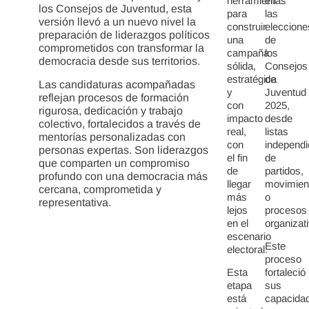
herramientas
en
los Consejos de Juventud, esta
para
las
versión llevó a un nuevo nivel la
construir
eleccione
preparación de liderazgos políticos
una
de
comprometidos con transformar la
campaña
los
democracia desde sus territorios.
sólida,
Consejos
estratégica
de
Las candidaturas acompañadas
y
Juventud
reflejan procesos de formación
con
2025,
rigurosa, dedicación y trabajo
impacto
desde
colectivo, fortalecidos a través de
real,
listas
mentorías personalizadas con
con
independi
personas expertas. Son liderazgos
el fin
de
que comparten un compromiso
de
partidos,
profundo con una democracia más
llegar
movimien
cercana, comprometida y
más
o
representativa.
lejos
procesos
en el
organizat
escenario
Este
electoral.
proceso
Esta
fortaleció
etapa
sus
está
capacida