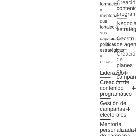
Creació
formación
conteni
y
program
mentoría
que
Negocia
fortaleció
estratég
sus
Constru
capacidades
de age
políticas,
estratégicas
Creació
y
de
éticas:
planes
de
Liderazgo
campañ
Creación de
contenido
programático
Gestión de
campañas
electorales
Mentoría
personalizada
de campaña