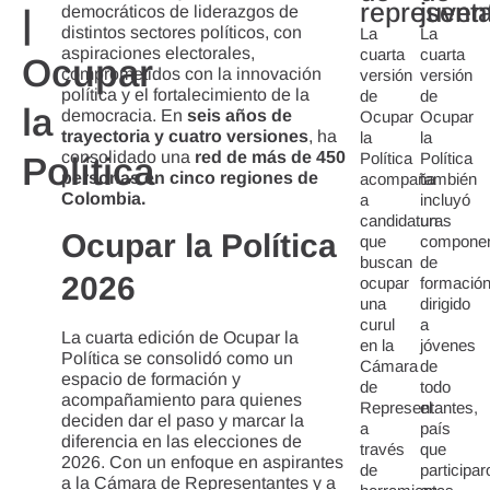
represent
juven
|
democráticos de liderazgos de
distintos sectores políticos, con
La
La
aspiraciones electorales,
cuarta
cuarta
Ocupar
comprometidos con la innovación
versión
versión
política y el fortalecimiento de la
de
de
la
democracia. En
seis años de
Ocupar
Ocupar
trayectoria y cuatro versiones
, ha
la
la
consolidado una
red de más de 450
Política
Política
Política
personas en cinco regiones de
acompaña
también
Colombia.
a
incluyó
candidaturas
un
Ocupar la Política
que
compone
buscan
de
2026
ocupar
formació
una
dirigido
curul
a
La cuarta edición de Ocupar la
en la
jóvenes
Política se consolidó como un
Cámara
de
espacio de formación y
de
todo
acompañamiento para quienes
Representantes,
el
deciden dar el paso y marcar la
a
país
diferencia en las elecciones de
través
que
2026. Con un enfoque en aspirantes
de
participar
a la Cámara de Representantes y a