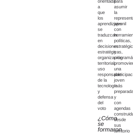
orientada
para
a
asumir
que
la
los
represent
aprendizajes
juvenil
se
con
traduzcan
herramie
en
políticas,
decisiones
estratégi
estratégicas,
y
organización
programát
territorial,
promovie
uso
una
responsable
participac
de la
joven
tecnología
más
y
preparad
defensa
y
del
con
voto
agendas
construid
¿Cómo
desde
se
sus
formaron
territorio