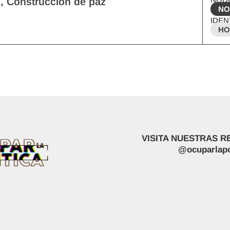
, Construcción de paz
NO
IDEN
HO
VISITA NUESTRAS R
@ocuparlapo