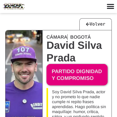
Volver
CÁMARA
BOGOTÁ
David Silva
Prada
PARTIDO DIGNIDAD
Y COMPROMISO
Soy David Silva Prada, actor
y no prometo lo que nadie
cumple ni repito frases
aprendidas. Hago política sin
maquillaje: humor, crítica,
sátira, y un profundo sentido